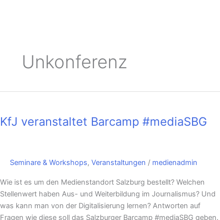
Unkonferenz
KfJ
veranstaltet
KfJ veranstaltet Barcamp #mediaSBG
Barcamp
#mediaSBG
Seminare & Workshops
,
Veranstaltungen
/
medienadmin
Wie ist es um den Medienstandort Salzburg bestellt? Welchen
Stellenwert haben Aus- und Weiterbildung im Journalismus? Und
was kann man von der Digitalisierung lernen? Antworten auf
Fragen wie diese soll das Salzburger Barcamp #mediaSBG geben.