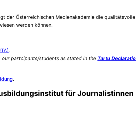
inigt der Österreichischen Medienakademie die qualitätsvol
gewiesen werden können.
JTA)
.
our partcipants/students as stated in the
Tartu Declarati
ldung
.
bildungsinstitut für Journalistinnen