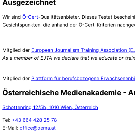
Ausgezeichnet
Wir sind
Ö-Cert
-Qualitätsanbieter. Dieses Testat besche
Gesichtspunkten, die anhand der Ö-Cert-Kriterien nach
Mitglied der
European Journalism Training Association (E
As a member of EJTA we declare that we educate or train 
Mitglied der
Plattform für
berufsbezogene
Erwachsenenbi
Österreichische Medienakademie - Aus
Schottenring 12/5b, 1010 Wien, Österreich
Tel:
+43 664 428 25 78
E-Mail:
office@oema.at