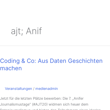
ajt; Anif
Coding
&
Coding & Co: Aus Daten Geschichten
Co:
Aus
machen
Daten
Geschichten
machen
Veranstaltungen
/
medienadmin
Jetzt für die letzten Plätze bewerben: Die 7. „Anifer
Journalismustage“ (#AJT20) widmen sich heuer dem