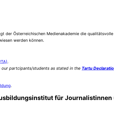
inigt der Österreichischen Medienakademie die qualitätsvol
gewiesen werden können.
JTA)
.
our partcipants/students as stated in the
Tartu Declarati
ldung
.
bildungsinstitut für Journalistinnen