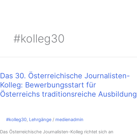
#kolleg30
Das
30.
Das 30. Österreichische Journalisten-
Österreichische
Journalisten-
Kolleg: Bewerbungsstart für
Kolleg:
Österreichs traditionsreiche Ausbildung
Bewerbungsstart
für
Österreichs
traditionsreiche
#kolleg30
,
Lehrgänge
/
medienadmin
Ausbildung
Das Österreichische Journalisten-Kolleg richtet sich an