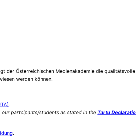
inigt der Österreichischen Medienakademie die qualitätsvol
gewiesen werden können.
JTA)
.
our partcipants/students as stated in the
Tartu Declarati
ldung
.