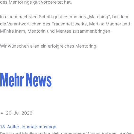
des Mentorings gut vorbereitet hat.
In einem nächsten Schritt geht es nun ans „Matching“, bei dem
die Verantwortlichen des Frauennetzwerks, Martina Madner und
Münire Inam, Mentorin und Mentee zusammenbringen.
Wir wünschen allen ein erfolgreiches Mentoring.
Mehr News
20. Juli 2026
·
13. Anifer Journalismustage
Politik und Medien trafen sich vergangene Woche bei den „Anifer